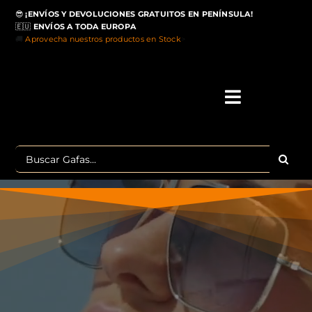
Saltar
😎
¡ENVÍOS Y DEVOLUCIONES GRATUITOS EN PENÍNSULA!
al
🇪🇺
ENVÍOS A TODA EUROPA
contenido
🚚
Aprovecha nuestros productos en Stock
>
Toggle
Navigati
IN
Buscar:
MA
TOP 
OU
POLA