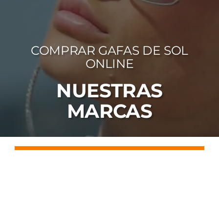
FOTOCR
CA
COMPRAR GAFAS DE SOL
MI 
ONLINE
CON
NUESTRAS
MARCAS