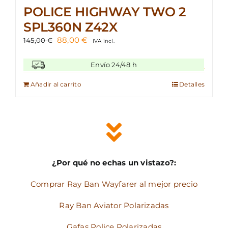
POLICE HIGHWAY TWO 2
SPL360N Z42X
El
El
88,00
€
145,00
€
IVA incl.
precio
precio
original
actual
Envío 24/48 h
era:
es:
145,00 €.
88,00 €.
Añadir al carrito
Detalles
¿Por qué no echas un vistazo?:
Comprar Ray Ban Wayfarer al mejor precio
Ray Ban Aviator Polarizadas
Gafas Police Polarizadas