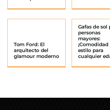
Gafas de sol 
personas
Gafas de sol para
mayores:
personas mayores:
Tom Ford: El
¡Comodidad 
¡Comodidad y
arquitecto del
estilo para
o
estilo para
glamour moderno
cualquier ed
cualquier edad!
Blog