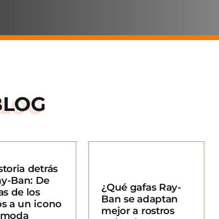
BLOG
storia detrás
Qué gafas Ray-
ay-Ban: De
¿Qué gafas Ray-
an se adaptan
as de los
Ban se adaptan
ejor a rostros
os a un icono
mejor a rostros
redondos?
a moda