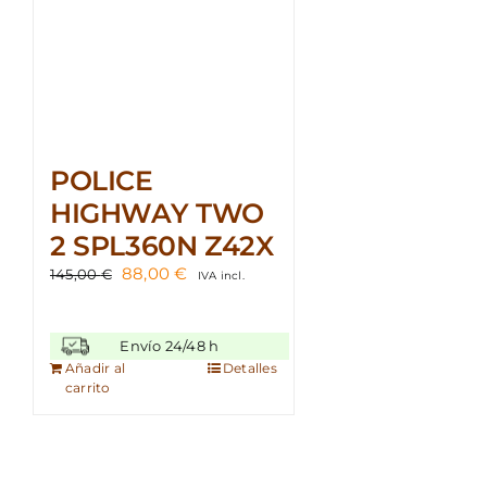
POLICE
HIGHWAY TWO
2 SPL360N Z42X
El
El
88,00
€
145,00
€
IVA incl.
precio
precio
original
actual
era:
es:
Envío 24/48 h
145,00 €.
88,00 €.
Añadir al
Detalles
carrito