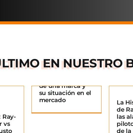
ÚLTIMO EN
NUESTRO 
Arnette: la historia
de una marca y
 historia
su situación en el
rca y su
mercado
La Hi
La Historia detrás
n en el
¿
de R
de Ray-Ban: De las
ado
B
 Ray-
las al
alas de los pilotos
g
m
r vs
pilot
a un icono de la
usto
de l
moda