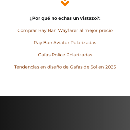
¿Por qué no echas un vistazo?:
Comprar Ray Ban Wayfarer al mejor precio
Ray Ban Aviator Polarizadas
Gafas Police Polarizadas
Tendencias en diseño de Gafas de Sol en 2025