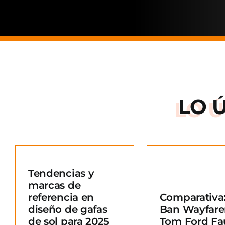
LO 
Arnette: la
de una ma
Tendencias y
situació
marcas de
Comparativa: Ray-
merc
referencia en
Comparativa:
Ban Wayfarer vs
Blo
diseño de gafas
Ban Wayfare
Tom Ford Fausto
e
de sol para 2025
Tom Ford Fa
Blog