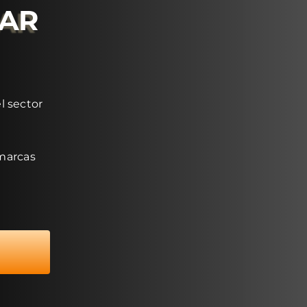
RAR
l sector
 marcas