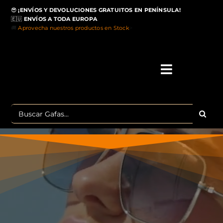
Saltar
😎
¡ENVÍOS Y DEVOLUCIONES GRATUITOS EN PENÍNSULA!
al
🇪🇺
ENVÍOS A TODA EUROPA
contenido
🚚
Aprovecha nuestros productos en Stock
>
Toggle
Navigati
IN
Buscar:
MA
TOP 
OU
POLA