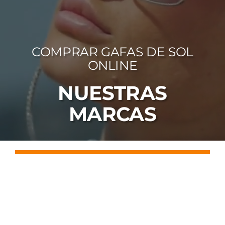
FOTOCR
CA
COMPRAR GAFAS DE SOL
MI 
ONLINE
CON
NUESTRAS
MARCAS