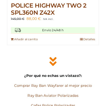
POLICE HIGHWAY TWO 2
SPL360N Z42X
El
El
88,00
€
145,00
€
IVA incl.
precio
precio
original
actual
Envío 24/48 h
era:
es:
145,00 €.
88,00 €.
Añadir al carrito
Detalles
¿Por qué no echas un vistazo?:
Comprar Ray Ban Wayfarer al mejor precio
Ray Ban Aviator Polarizadas
Gafas Police Polarizadas