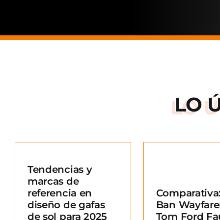
LO 
Arnette: la
de una ma
Tendencias y
situació
marcas de
Comparativa: Ray-
merc
referencia en
Comparativa:
Ban Wayfarer vs
Blo
diseño de gafas
Ban Wayfare
Tom Ford Fausto
e
de sol para 2025
Tom Ford Fa
Blog