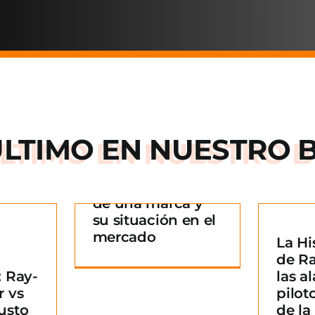
ÚLTIMO EN
NUESTRO 
Arnette: la historia
de una marca y
 historia
su situación en el
rca y su
mercado
La Hi
La Historia detrás
n en el
¿
de R
de Ray-Ban: De las
ado
B
 Ray-
las al
alas de los pilotos
g
m
r vs
pilot
a un icono de la
usto
de l
moda