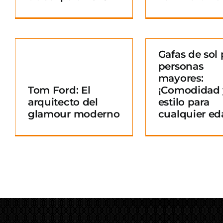
Gafas de sol 
personas
Gafas de sol para
mayores:
personas mayores:
Tom Ford: El
¡Comodidad 
¡Comodidad y
arquitecto del
estilo para
o
estilo para
glamour moderno
cualquier ed
cualquier edad!
Blog