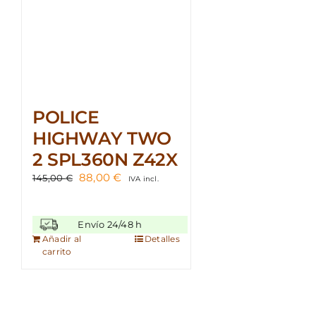
POLICE
HIGHWAY TWO
2 SPL360N Z42X
El
El
88,00
€
145,00
€
IVA incl.
precio
precio
original
actual
era:
es:
Envío 24/48 h
145,00 €.
88,00 €.
Añadir al
Detalles
carrito