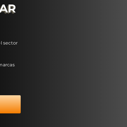
RAR
l sector
 marcas