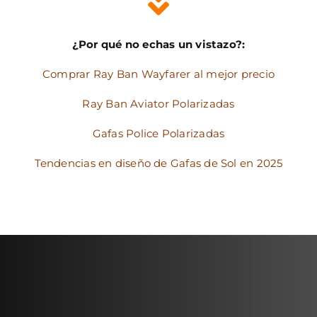
¿Por qué no echas un vistazo?:
Comprar Ray Ban Wayfarer al mejor precio
Ray Ban Aviator Polarizadas
Gafas Police Polarizadas
Tendencias en diseño de Gafas de Sol en 2025