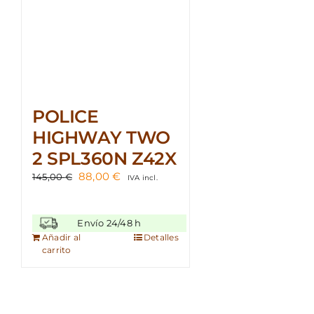
POLICE
HIGHWAY TWO
2 SPL360N Z42X
El
El
88,00
€
145,00
€
IVA incl.
precio
precio
original
actual
era:
es:
Envío 24/48 h
145,00 €.
88,00 €.
Añadir al
Detalles
carrito