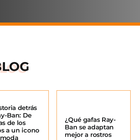
BLOG
storia detrás
Qué gafas Ray-
ay-Ban: De
¿Qué gafas Ray-
an se adaptan
as de los
Ban se adaptan
ejor a rostros
os a un icono
mejor a rostros
redondos?
a moda