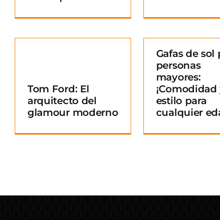
Gafas de sol 
personas
Gafas de sol para
mayores:
personas mayores:
Tom Ford: El
¡Comodidad 
¡Comodidad y
arquitecto del
estilo para
o
estilo para
glamour moderno
cualquier ed
cualquier edad!
Blog