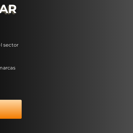
RAR
l sector
 marcas