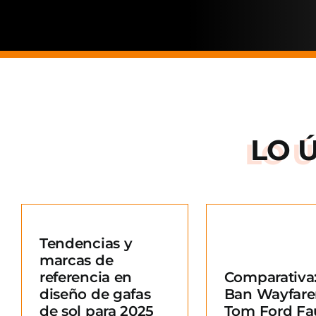
LO 
Arnette: la
de una ma
Tendencias y
situació
marcas de
Comparativa: Ray-
merc
referencia en
Comparativa:
Ban Wayfarer vs
Blo
diseño de gafas
Ban Wayfare
Tom Ford Fausto
e
de sol para 2025
Tom Ford Fa
Blog