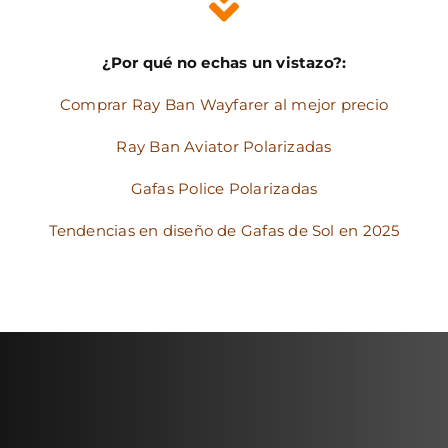
¿Por qué no echas un vistazo?:
Comprar Ray Ban Wayfarer al mejor precio
Ray Ban Aviator Polarizadas
Gafas Police Polarizadas
Tendencias en diseño de Gafas de Sol en 2025