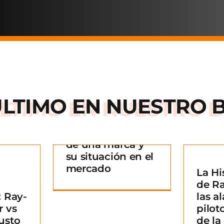
ÚLTIMO EN
NUESTRO 
Arnette: la historia
de una marca y
 historia
su situación en el
rca y su
mercado
La Hi
La Historia detrás
n en el
¿
de R
de Ray-Ban: De las
ado
B
 Ray-
las al
alas de los pilotos
g
m
r vs
pilot
a un icono de la
usto
de l
moda