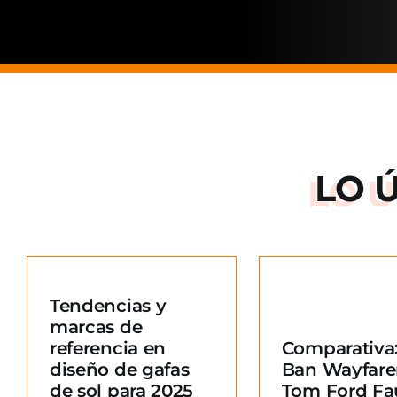
LO 
Arnette: la
de una ma
Tendencias y
situació
marcas de
Comparativa: Ray-
merc
referencia en
Comparativa:
Ban Wayfarer vs
Blo
diseño de gafas
Ban Wayfare
Tom Ford Fausto
e
de sol para 2025
Tom Ford Fa
Blog