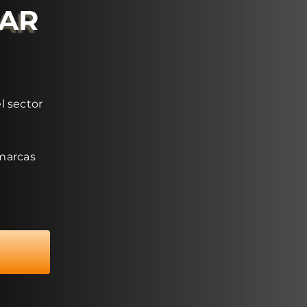
RAR
l sector
 marcas