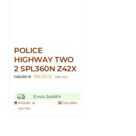
POLICE
HIGHWAY TWO
2 SPL360N Z42X
El
El
88,00
€
145,00
€
IVA incl.
precio
precio
original
actual
era:
es:
Envío 24/48 h
145,00 €.
88,00 €.
Añadir al
Detalles
carrito