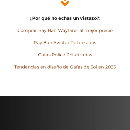
¿Por qué no echas un vistazo?:
Comprar Ray Ban Wayfarer al mejor precio
Ray Ban Aviator Polarizadas
Gafas Police Polarizadas
Tendencias en diseño de Gafas de Sol en 2025