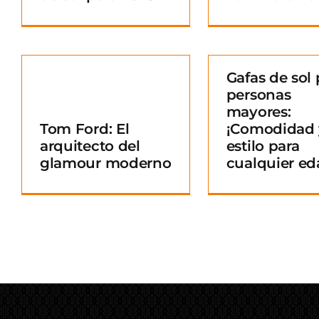
Gafas de sol 
personas
Gafas de sol para
mayores:
personas mayores:
Tom Ford: El
¡Comodidad 
¡Comodidad y
arquitecto del
estilo para
o
estilo para
glamour moderno
cualquier ed
cualquier edad!
Blog