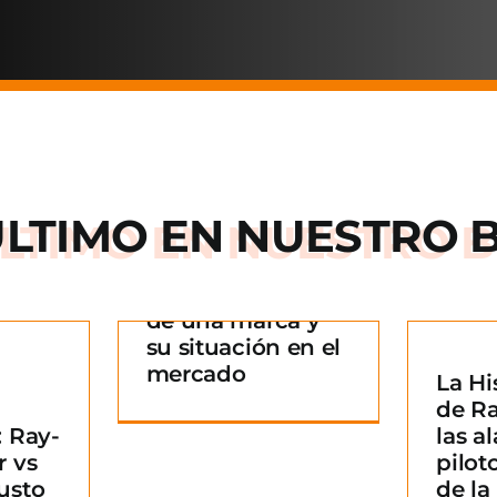
ÚLTIMO EN
NUESTRO 
Arnette: la historia
de una marca y
 historia
su situación en el
rca y su
mercado
La Hi
La Historia detrás
n en el
¿
de R
de Ray-Ban: De las
ado
B
 Ray-
las al
alas de los pilotos
g
m
r vs
pilot
a un icono de la
usto
de l
moda