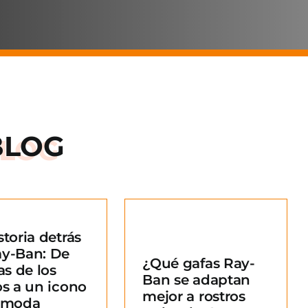
BLOG
storia detrás
Qué gafas Ray-
ay-Ban: De
¿Qué gafas Ray-
an se adaptan
as de los
Ban se adaptan
ejor a rostros
os a un icono
mejor a rostros
redondos?
a moda