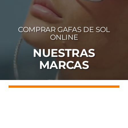
FOTOCR
CA
COMPRAR GAFAS DE SOL
MI 
ONLINE
CON
NUESTRAS
MARCAS