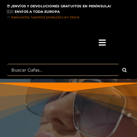
Saltar
😎
¡ENVÍOS Y DEVOLUCIONES GRATUITOS EN PENÍNSULA!
al
🇪🇺
ENVÍOS A TODA EUROPA
contenido
🚚
Aprovecha nuestros productos en Stock
>
Toggle
Navigati
IN
Buscar:
MA
TOP 
OU
POLA