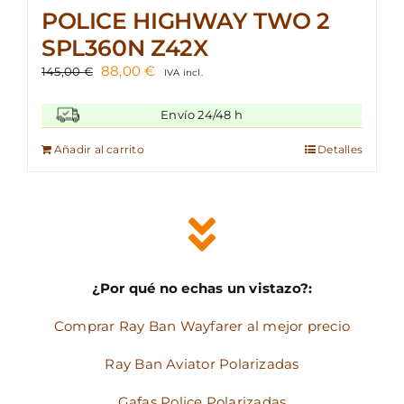
POLICE HIGHWAY TWO 2
SPL360N Z42X
El
El
88,00
€
145,00
€
IVA incl.
precio
precio
original
actual
Envío 24/48 h
era:
es:
145,00 €.
88,00 €.
Añadir al carrito
Detalles
¿Por qué no echas un vistazo?:
Comprar Ray Ban Wayfarer al mejor precio
Ray Ban Aviator Polarizadas
Gafas Police Polarizadas