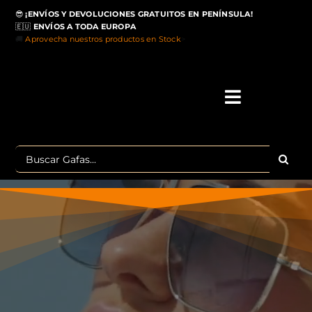
Saltar
😎
¡ENVÍOS Y DEVOLUCIONES GRATUITOS EN PENÍNSULA!
al
🇪🇺
ENVÍOS A TODA EUROPA
contenido
🚚
Aprovecha nuestros productos en Stock
>
Toggle
Navigati
IN
Buscar:
MA
TOP 
OU
POLA