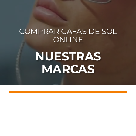
FOTOCR
CA
COMPRAR GAFAS DE SOL
MI 
ONLINE
CON
NUESTRAS
MARCAS