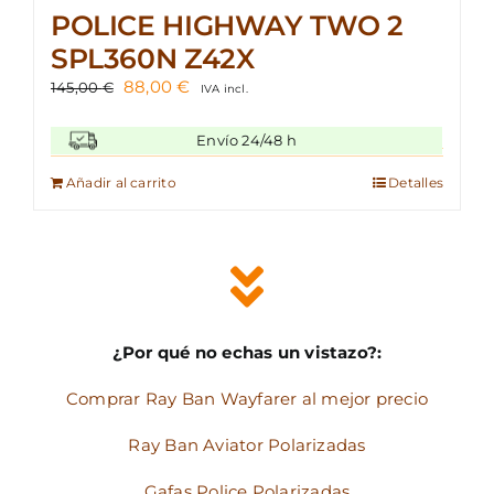
POLICE HIGHWAY TWO 2
SPL360N Z42X
El
El
88,00
€
145,00
€
IVA incl.
precio
precio
original
actual
Envío 24/48 h
era:
es:
145,00 €.
88,00 €.
Añadir al carrito
Detalles
¿Por qué no echas un vistazo?:
Comprar Ray Ban Wayfarer al mejor precio
Ray Ban Aviator Polarizadas
Gafas Police Polarizadas