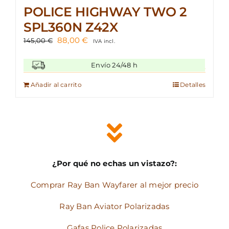
POLICE HIGHWAY TWO 2
SPL360N Z42X
El
El
88,00
€
145,00
€
IVA incl.
precio
precio
original
actual
Envío 24/48 h
era:
es:
145,00 €.
88,00 €.
Añadir al carrito
Detalles
¿Por qué no echas un vistazo?:
Comprar Ray Ban Wayfarer al mejor precio
Ray Ban Aviator Polarizadas
Gafas Police Polarizadas