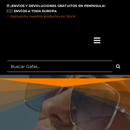
Saltar
😎
¡ENVÍOS Y DEVOLUCIONES GRATUITOS EN PENÍNSULA!
al
🇪🇺
ENVÍOS A TODA EUROPA
contenido
🚚
Aprovecha nuestros productos en Stock
>
Toggle
Navigati
IN
Buscar:
MA
TOP 
OU
POLA