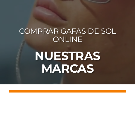
FOTOCR
CA
COMPRAR GAFAS DE SOL
MI 
ONLINE
CON
NUESTRAS
MARCAS