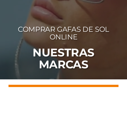
FOTOCR
CA
COMPRAR GAFAS DE SOL
MI 
ONLINE
CON
NUESTRAS
MARCAS