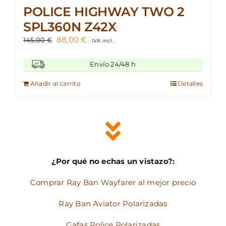
POLICE HIGHWAY TWO 2
SPL360N Z42X
El
El
88,00
€
145,00
€
IVA incl.
precio
precio
original
actual
Envío 24/48 h
era:
es:
145,00 €.
88,00 €.
Añadir al carrito
Detalles
¿Por qué no echas un vistazo?:
Comprar Ray Ban Wayfarer al mejor precio
Ray Ban Aviator Polarizadas
Gafas Police Polarizadas