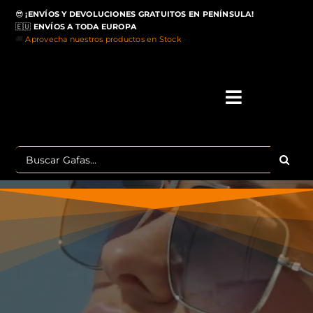
Saltar
😎
¡ENVÍOS Y DEVOLUCIONES GRATUITOS EN PENÍNSULA!
al
🇪🇺
ENVÍOS A TODA EUROPA
contenido
🚚
Aprovecha nuestros productos en Stock
>
Toggle
Navigati
IN
Buscar:
MA
TOP 
OU
POLA