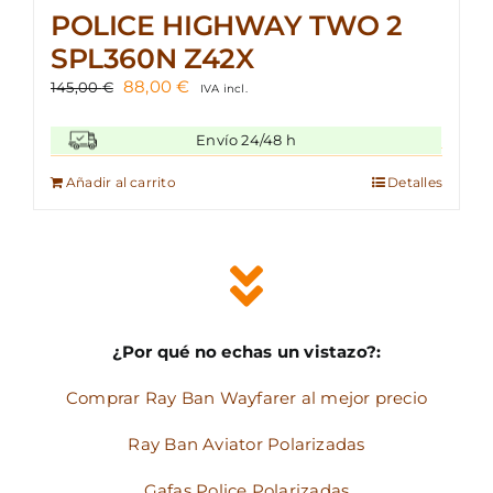
POLICE HIGHWAY TWO 2
SPL360N Z42X
El
El
88,00
€
145,00
€
IVA incl.
precio
precio
original
actual
Envío 24/48 h
era:
es:
145,00 €.
88,00 €.
Añadir al carrito
Detalles
¿Por qué no echas un vistazo?:
Comprar Ray Ban Wayfarer al mejor precio
Ray Ban Aviator Polarizadas
Gafas Police Polarizadas