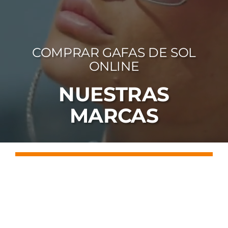
FOTOCR
CA
COMPRAR GAFAS DE SOL
MI 
ONLINE
CON
NUESTRAS
MARCAS