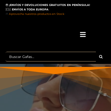
Saltar
😎
¡ENVÍOS Y DEVOLUCIONES GRATUITOS EN PENÍNSULA!
al
🇪🇺
ENVÍOS A TODA EUROPA
contenido
🚚
Aprovecha nuestros productos en Stock
>
Toggle
Navigati
IN
Buscar:
MA
TOP 
OU
POLA