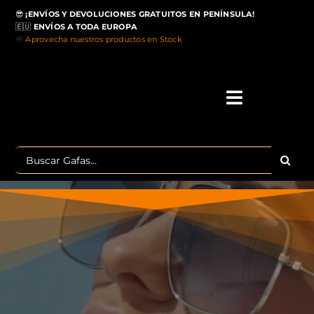
Saltar
😎
¡ENVÍOS Y DEVOLUCIONES GRATUITOS EN PENÍNSULA!
al
🇪🇺
ENVÍOS A TODA EUROPA
contenido
🚚
Aprovecha nuestros productos en Stock
>
Toggle
Navigati
IN
Buscar:
MA
TOP 
OU
POLA