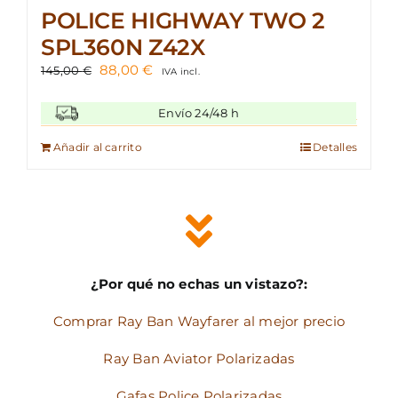
POLICE HIGHWAY TWO 2
SPL360N Z42X
El
El
88,00
€
145,00
€
IVA incl.
precio
precio
original
actual
Envío 24/48 h
era:
es:
145,00 €.
88,00 €.
Añadir al carrito
Detalles
¿Por qué no echas un vistazo?:
Comprar Ray Ban Wayfarer al mejor precio
Ray Ban Aviator Polarizadas
Gafas Police Polarizadas