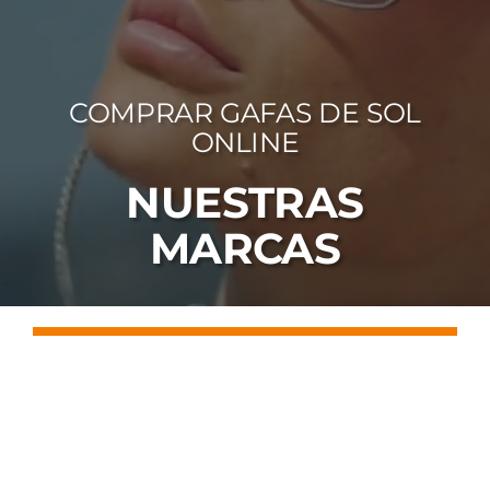
FOTOCR
CA
COMPRAR GAFAS DE SOL
MI 
ONLINE
CON
NUESTRAS
MARCAS