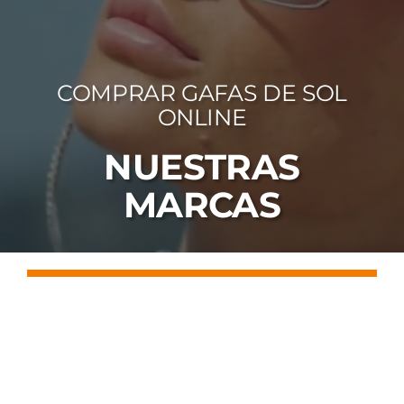
FOTOCR
CA
COMPRAR GAFAS DE SOL
MI 
ONLINE
CON
NUESTRAS
MARCAS