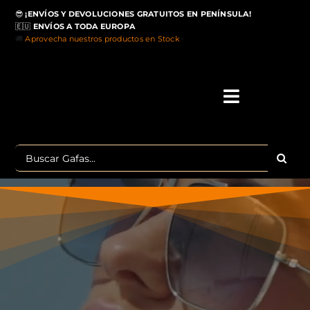
Saltar
😎
¡ENVÍOS Y DEVOLUCIONES GRATUITOS EN PENÍNSULA!
al
🇪🇺
ENVÍOS A TODA EUROPA
contenido
🚚
Aprovecha nuestros productos en Stock
>
Toggle
Navigati
IN
Buscar:
MA
TOP 
OU
POLA