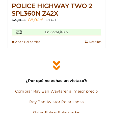
POLICE HIGHWAY TWO 2
SPL360N Z42X
El
El
88,00
€
145,00
€
IVA incl.
precio
precio
original
actual
Envío 24/48 h
era:
es:
145,00 €.
88,00 €.
Añadir al carrito
Detalles
¿Por qué no echas un vistazo?:
Comprar Ray Ban Wayfarer al mejor precio
Ray Ban Aviator Polarizadas
Gafas Police Polarizadas