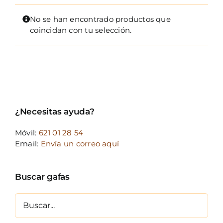
FOTOCR
No se han encontrado productos que
CA
coincidan con tu selección.
MI 
CON
¿Necesitas ayuda?
Móvil:
621 01 28 54
Email:
Envía un correo aquí
Buscar gafas