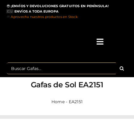
Saltar
😎
¡ENVÍOS Y DEVOLUCIONES GRATUITOS EN PENÍNSULA!
al
🇪🇺
ENVÍOS A TODA EUROPA
contenido
🚚
Aprovecha nuestros productos en Stock
>
Toggle
Navigati
IN
Buscar:
MA
Gafas de Sol
EA2151
TOP 
Home
-
EA2151
OU
POLA