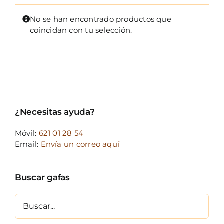
FOTOCR
No se han encontrado productos que
CA
coincidan con tu selección.
MI 
CON
¿Necesitas ayuda?
Móvil:
621 01 28 54
Email:
Envía un correo aquí
Buscar gafas