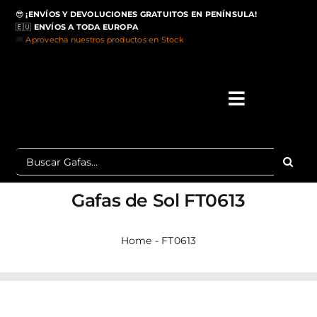
Saltar
😎
¡ENVÍOS Y DEVOLUCIONES GRATUITOS EN PENÍNSULA!
al
🇪🇺
ENVÍOS A TODA EUROPA
contenido
🚚
Aprovecha nuestros productos en Stock
>
Toggle
Navigati
IN
Buscar:
MA
Gafas de Sol
FT0613
TOP 
Home
-
FT0613
OU
POLA