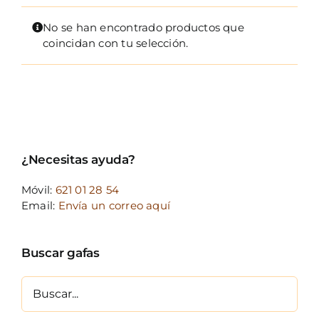
FOTOCR
No se han encontrado productos que
CA
coincidan con tu selección.
MI 
CON
¿Necesitas ayuda?
Móvil:
621 01 28 54
Email:
Envía un correo aquí
Buscar gafas