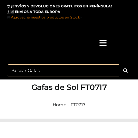
Saltar
😎
¡ENVÍOS Y DEVOLUCIONES GRATUITOS EN PENÍNSULA!
al
🇪🇺
ENVÍOS A TODA EUROPA
contenido
🚚
Aprovecha nuestros productos en Stock
>
Toggle
Navigati
IN
Buscar:
MA
Gafas de Sol
FT0717
TOP 
Home
-
FT0717
OU
POLA