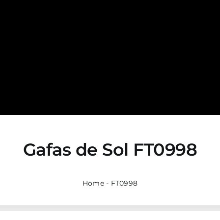
Gafas de Sol
FT0998
Home
-
FT0998