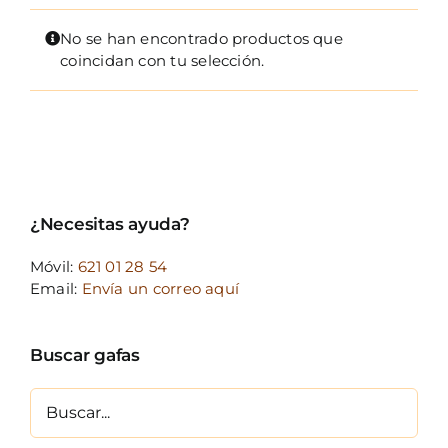
FOTOCR
No se han encontrado productos que
CA
coincidan con tu selección.
MI 
CON
¿Necesitas ayuda?
Móvil:
621 01 28 54
Email:
Envía un correo aquí
Buscar gafas