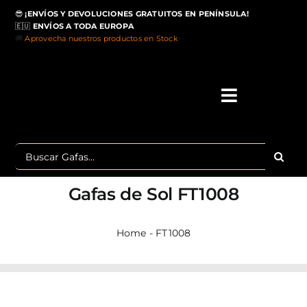
Saltar
😎
¡ENVÍOS Y DEVOLUCIONES GRATUITOS EN PENÍNSULA!
al
🇪🇺
ENVÍOS A TODA EUROPA
contenido
🚚
Aprovecha nuestros productos en Stock
>
Toggle
Navigati
IN
Buscar:
MA
Gafas de Sol
FT1008
TOP 
Home
-
FT1008
OU
POLA