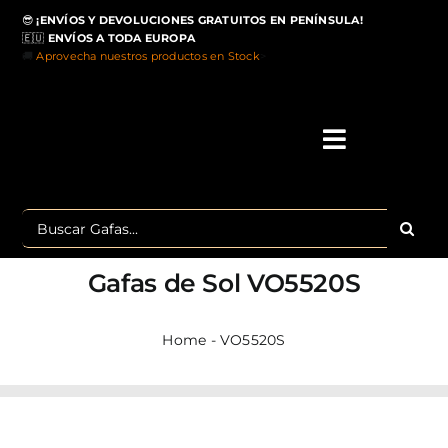
Saltar
😎
¡ENVÍOS Y DEVOLUCIONES GRATUITOS EN PENÍNSULA!
al
🇪🇺
ENVÍOS A TODA EUROPA
contenido
🚚
Aprovecha nuestros productos en Stock
>
Toggle
Navigati
IN
Buscar:
MA
Gafas de Sol
VO5520S
TOP 
Home
-
VO5520S
OU
POLA