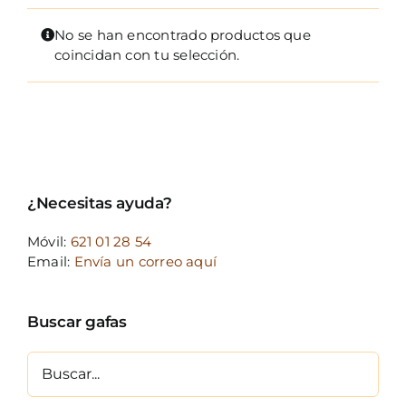
FOTOCR
No se han encontrado productos que
CA
coincidan con tu selección.
MI 
CON
¿Necesitas ayuda?
Móvil:
621 01 28 54
Email:
Envía un correo aquí
Buscar gafas