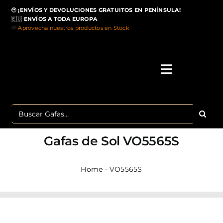
Saltar
😎
¡ENVÍOS Y DEVOLUCIONES GRATUITOS EN PENÍNSULA!
al
🇪🇺
ENVÍOS A TODA EUROPA
contenido
🚚
Aprovecha nuestros productos en Stock
>
Toggle
Navigati
IN
Buscar:
MA
Gafas de Sol
VO5565S
TOP 
Home
-
VO5565S
OU
POLA