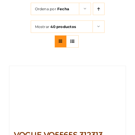
FOTOCR
Ordena por
Fecha
CA
Mostrar
40 productos
MI 
CON
VOGUE VO5565S 312313