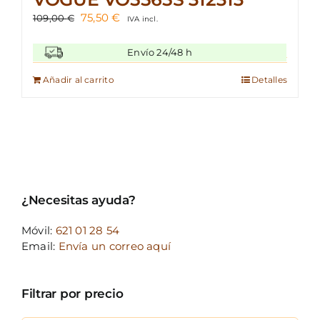
El
El
75,50
€
109,00
€
IVA incl.
precio
precio
original
actual
Envío 24/48 h
era:
es:
109,00 €.
75,50 €.
Añadir al carrito
Detalles
¿Necesitas ayuda?
Móvil:
621 01 28 54
Email:
Envía un correo aquí
Filtrar por precio