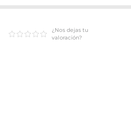
FOTOCR
CA
¿Nos dejas tu
MI 
valoración?
CON