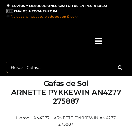
Saltar
😎
¡ENVÍOS Y DEVOLUCIONES GRATUITOS EN PENÍNSULA!
al
🇪🇺
ENVÍOS A TODA EUROPA
contenido
🚚
Aprovecha nuestros productos en Stock
>
Toggle
Navigati
IN
Buscar:
MA
Gafas de Sol
TOP 
ARNETTE PYKKEWIN AN4277
275887
OU
POLA
Home
-
AN4277
-
ARNETTE PYKKEWIN AN4277
275887