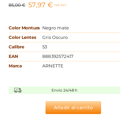
57,97
€
85,00
€
IVA incl.
El
El
precio
precio
original
actual
Color Montura
Negro mate
era:
es:
Color Lentes
Gris Oscuro
85,00 €.
57,97 €.
Calibre
53
EAN
888392572417
Marca
ARNETTE
Envío 24/48 h
Añadir al carrito
ARNETTE
PYKKEWIN
AN4277