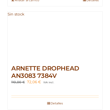
Añadir al carrito
Detalles
Sin stock
ARNETTE DROPHEAD
AN3083 7384V
El
El
72,06
€
110,00
€
IVA incl.
precio
precio
original
actual
era:
es:
110,00 €.
72,06 €.
Detalles