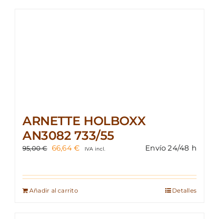
ARNETTE HOLBOXX
AN3082 733/55
El
El
66,64
€
Envío 24/48 h
95,00
€
IVA incl.
precio
precio
original
actual
era:
es:
95,00 €.
66,64 €.
Añadir al carrito
Detalles