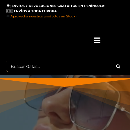
Saltar
😎
¡ENVÍOS Y DEVOLUCIONES GRATUITOS EN PENÍNSULA!
al
🇪🇺
ENVÍOS A TODA EUROPA
contenido
🚚
Aprovecha nuestros productos en Stock
>
Toggle
Navigati
IN
Buscar:
MA
TOP 
OU
POLA