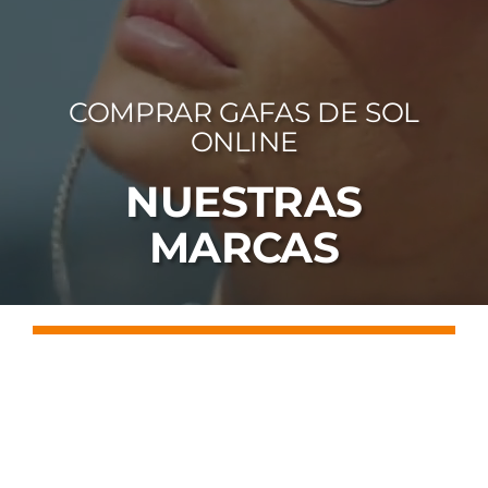
FOTOCR
CA
COMPRAR GAFAS DE SOL
MI 
ONLINE
CON
NUESTRAS
MARCAS