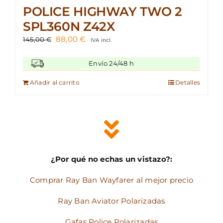
POLICE HIGHWAY TWO 2
SPL360N Z42X
El
El
88,00
€
145,00
€
IVA incl.
precio
precio
original
actual
Envío 24/48 h
era:
es:
145,00 €.
88,00 €.
Añadir al carrito
Detalles
¿Por qué no echas un vistazo?:
Comprar Ray Ban Wayfarer al mejor precio
Ray Ban Aviator Polarizadas
Gafas Police Polarizadas