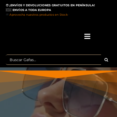
Saltar
😎
¡ENVÍOS Y DEVOLUCIONES GRATUITOS EN PENÍNSULA!
al
🇪🇺
ENVÍOS A TODA EUROPA
contenido
🚚
Aprovecha nuestros productos en Stock
>
Toggle
Navigati
IN
Buscar:
MA
TOP 
OU
POLA