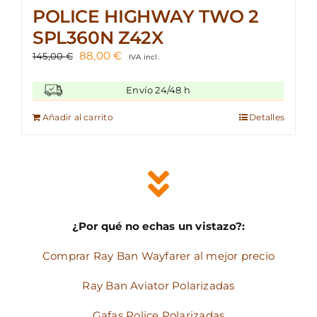
POLICE HIGHWAY TWO 2
SPL360N Z42X
El
El
88,00
€
145,00
€
IVA incl.
precio
precio
original
actual
Envío 24/48 h
era:
es:
145,00 €.
88,00 €.
Añadir al carrito
Detalles
¿Por qué no echas un vistazo?:
Comprar Ray Ban Wayfarer al mejor precio
Ray Ban Aviator Polarizadas
Gafas Police Polarizadas