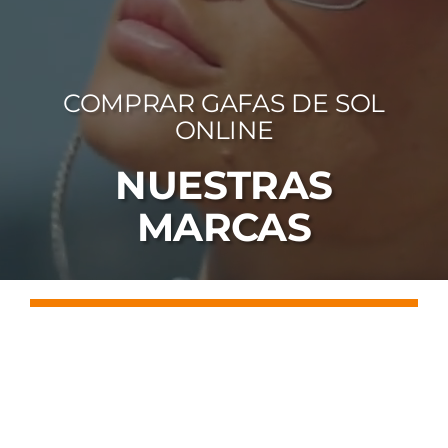
FOTOCR
CA
COMPRAR GAFAS DE SOL
MI 
ONLINE
CON
NUESTRAS
MARCAS