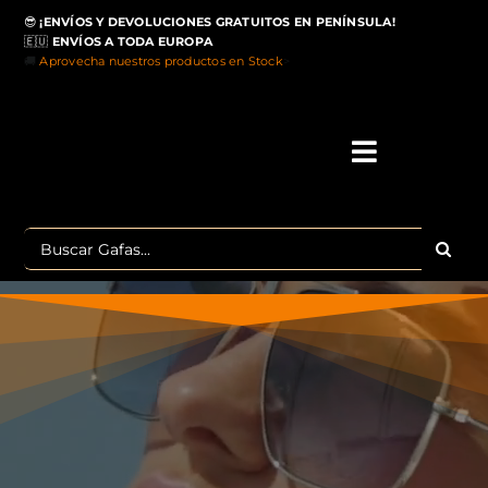
Saltar
😎
¡ENVÍOS Y DEVOLUCIONES GRATUITOS EN PENÍNSULA!
al
🇪🇺
ENVÍOS A TODA EUROPA
contenido
🚚
Aprovecha nuestros productos en Stock
>
Toggle
Navigati
IN
Buscar:
MA
TOP 
OU
POLA