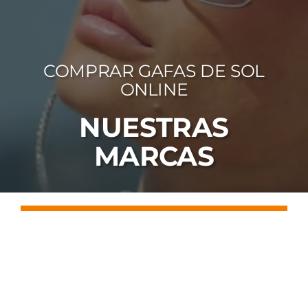
FOTOCR
CA
COMPRAR GAFAS DE SOL
MI 
ONLINE
CON
NUESTRAS
MARCAS