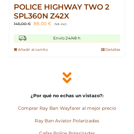
POLICE HIGHWAY TWO 2
SPL360N Z42X
El
El
88,00
€
145,00
€
IVA incl.
precio
precio
original
actual
Envío 24/48 h
era:
es:
145,00 €.
88,00 €.
Añadir al carrito
Detalles
¿Por qué no echas un vistazo?:
Comprar Ray Ban Wayfarer al mejor precio
Ray Ban Aviator Polarizadas
Gafas Police Polarizadas