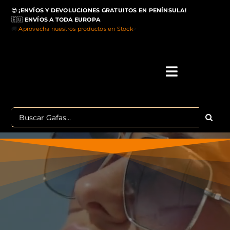
Saltar
😎
¡ENVÍOS Y DEVOLUCIONES GRATUITOS EN PENÍNSULA!
al
🇪🇺
ENVÍOS A TODA EUROPA
contenido
🚚
Aprovecha nuestros productos en Stock
>
Toggle
Navigati
IN
Buscar:
MA
TOP 
OU
POLA