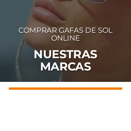
FOTOCR
CA
COMPRAR GAFAS DE SOL
MI 
ONLINE
CON
NUESTRAS
MARCAS