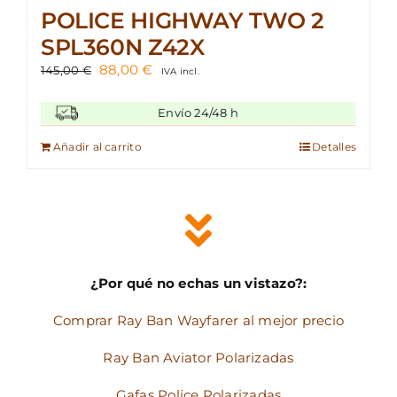
POLICE HIGHWAY TWO 2
SPL360N Z42X
El
El
88,00
€
145,00
€
IVA incl.
precio
precio
original
actual
Envío 24/48 h
era:
es:
145,00 €.
88,00 €.
Añadir al carrito
Detalles
¿Por qué no echas un vistazo?:
Comprar Ray Ban Wayfarer al mejor precio
Ray Ban Aviator Polarizadas
Gafas Police Polarizadas