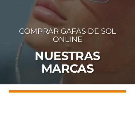
FOTOCR
CA
COMPRAR GAFAS DE SOL
MI 
ONLINE
CON
NUESTRAS
MARCAS