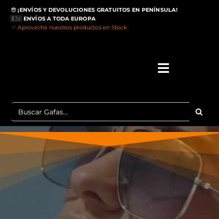
Saltar
😎
¡ENVÍOS Y DEVOLUCIONES GRATUITOS EN PENÍNSULA!
al
🇪🇺
ENVÍOS A TODA EUROPA
contenido
🚚
Aprovecha nuestros productos en Stock
>
Toggle
Navigati
IN
Buscar:
MA
TOP 
OU
POLA