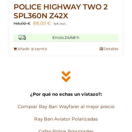
POLICE HIGHWAY TWO 2
SPL360N Z42X
El
El
88,00
€
145,00
€
IVA incl.
precio
precio
original
actual
Envío 24/48 h
era:
es:
145,00 €.
88,00 €.
Añadir al carrito
Detalles
¿Por qué no echas un vistazo?:
Comprar Ray Ban Wayfarer al mejor precio
Ray Ban Aviator Polarizadas
Gafas Police Polarizadas