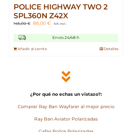
POLICE HIGHWAY TWO 2
SPL360N Z42X
El
El
88,00
€
145,00
€
IVA incl.
precio
precio
original
actual
Envío 24/48 h
era:
es:
145,00 €.
88,00 €.
Añadir al carrito
Detalles
¿Por qué no echas un vistazo?:
Comprar Ray Ban Wayfarer al mejor precio
Ray Ban Aviator Polarizadas
Gafas Police Polarizadas