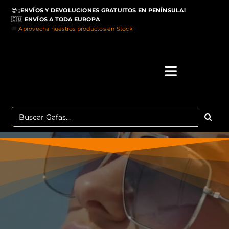
Saltar
😎
¡ENVÍOS Y DEVOLUCIONES GRATUITOS EN PENÍNSULA!
al
🇪🇺
ENVÍOS A TODA EUROPA
contenido
🚚
Aprovecha nuestros productos en Stock
>
Toggle
Navigati
IN
Buscar:
MA
TOP 
OU
POLA