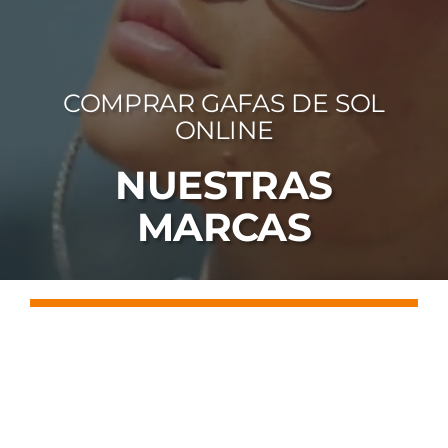
FOTOCR
CA
COMPRAR GAFAS DE SOL
MI 
ONLINE
CON
NUESTRAS
MARCAS