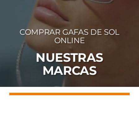
FOTOCR
CA
COMPRAR GAFAS DE SOL
MI 
ONLINE
CON
NUESTRAS
MARCAS