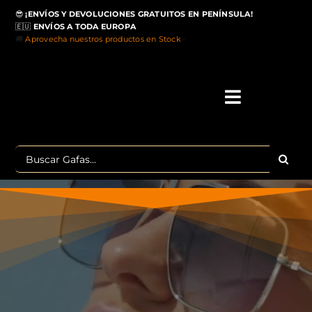
Saltar
😎
¡ENVÍOS Y DEVOLUCIONES GRATUITOS EN PENÍNSULA!
al
🇪🇺
ENVÍOS A TODA EUROPA
contenido
🚚
Aprovecha nuestros productos en Stock
>
Toggle
Navigati
IN
Buscar:
MA
TOP 
OU
POLA