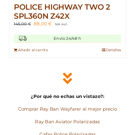
POLICE HIGHWAY TWO 2
SPL360N Z42X
El
El
88,00
€
145,00
€
IVA incl.
precio
precio
original
actual
Envío 24/48 h
era:
es:
145,00 €.
88,00 €.
Añadir al carrito
Detalles
¿Por qué no echas un vistazo?:
Comprar Ray Ban Wayfarer al mejor precio
Ray Ban Aviator Polarizadas
Gafas Police Polarizadas