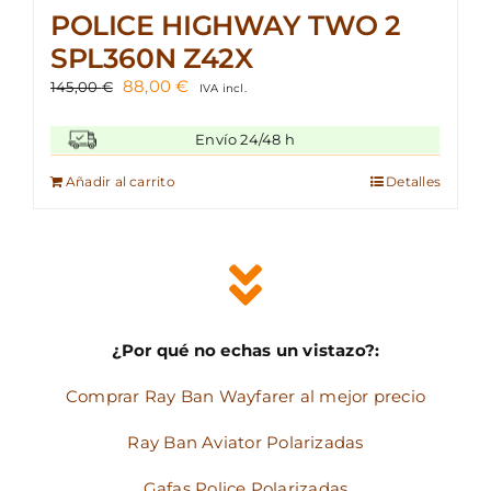
POLICE HIGHWAY TWO 2
SPL360N Z42X
El
El
88,00
€
145,00
€
IVA incl.
precio
precio
original
actual
Envío 24/48 h
era:
es:
145,00 €.
88,00 €.
Añadir al carrito
Detalles
¿Por qué no echas un vistazo?:
Comprar Ray Ban Wayfarer al mejor precio
Ray Ban Aviator Polarizadas
Gafas Police Polarizadas