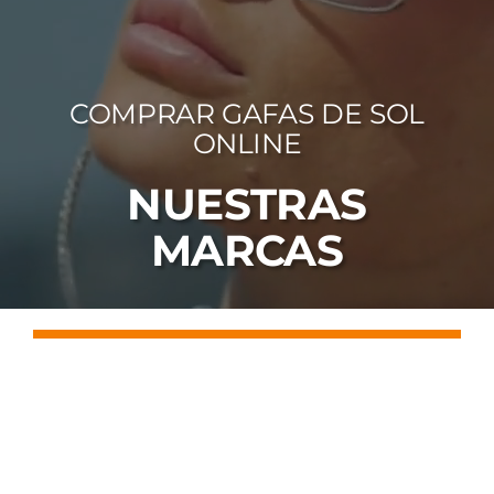
FOTOCR
CA
COMPRAR GAFAS DE SOL
MI 
ONLINE
CON
NUESTRAS
MARCAS