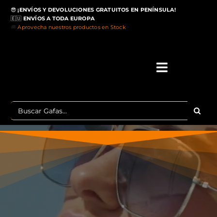
Saltar
😎
¡ENVÍOS Y DEVOLUCIONES GRATUITOS EN PENÍNSULA!
al
🇪🇺
ENVÍOS A TODA EUROPA
contenido
🚚
Aprovecha nuestros productos en Stock
>
Toggle
Navigati
IN
Buscar:
MA
TOP 
OU
POLA