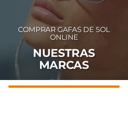
FOTOCR
CA
COMPRAR GAFAS DE SOL
MI 
ONLINE
CON
NUESTRAS
MARCAS