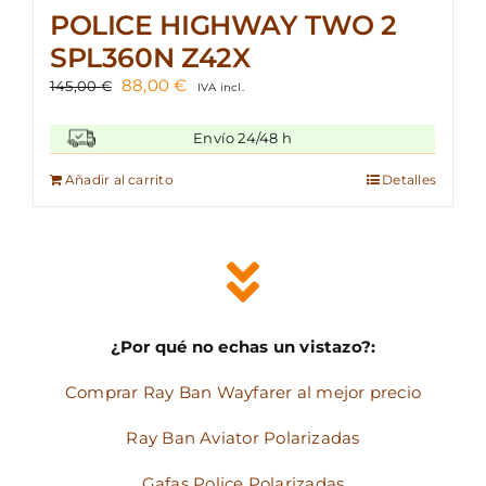
POLICE HIGHWAY TWO 2
SPL360N Z42X
El
El
88,00
€
145,00
€
IVA incl.
precio
precio
original
actual
Envío 24/48 h
era:
es:
145,00 €.
88,00 €.
Añadir al carrito
Detalles
¿Por qué no echas un vistazo?:
Comprar Ray Ban Wayfarer al mejor precio
Ray Ban Aviator Polarizadas
Gafas Police Polarizadas