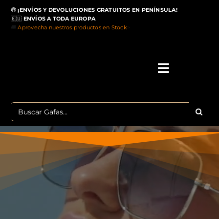
Saltar
😎
¡ENVÍOS Y DEVOLUCIONES GRATUITOS EN PENÍNSULA!
al
🇪🇺
ENVÍOS A TODA EUROPA
contenido
🚚
Aprovecha nuestros productos en Stock
>
Toggle
Navigati
IN
Buscar:
MA
TOP 
OU
POLA