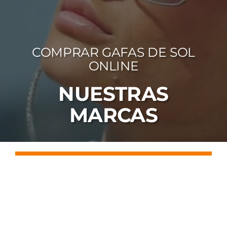
FOTOCR
CA
COMPRAR GAFAS DE SOL
MI 
ONLINE
CON
NUESTRAS
MARCAS