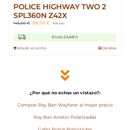
POLICE HIGHWAY TWO 2
SPL360N Z42X
El
El
88,00
€
145,00
€
IVA incl.
precio
precio
original
actual
Envío 24/48 h
era:
es:
145,00 €.
88,00 €.
Añadir al carrito
Detalles
¿Por qué no echas un vistazo?:
Comprar Ray Ban Wayfarer al mejor precio
Ray Ban Aviator Polarizadas
Gafas Police Polarizadas