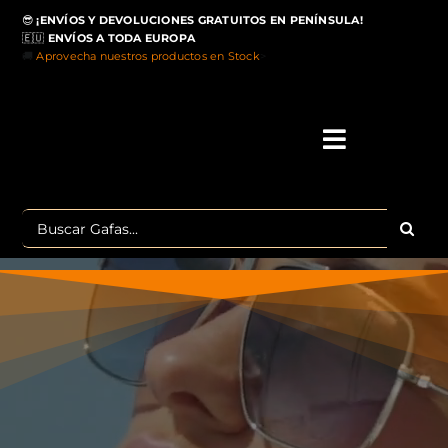
Saltar
😎
¡ENVÍOS Y DEVOLUCIONES GRATUITOS EN PENÍNSULA!
al
🇪🇺
ENVÍOS A TODA EUROPA
contenido
🚚
Aprovecha nuestros productos en Stock
>
Toggle
Navigati
IN
Buscar:
MA
TOP 
OU
POLA