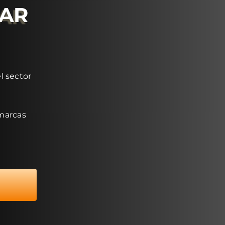
RAR
l sector
 marcas