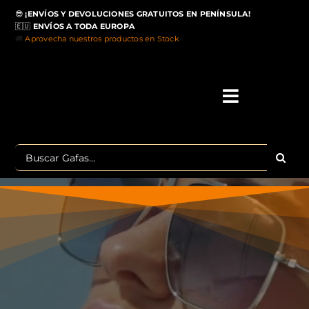
Saltar
😎
¡ENVÍOS Y DEVOLUCIONES GRATUITOS EN PENÍNSULA!
al
🇪🇺
ENVÍOS A TODA EUROPA
contenido
🚚
Aprovecha nuestros productos en Stock
>
Toggle
Navigati
IN
Buscar:
MA
TOP 
OU
POLA