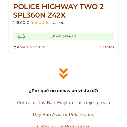
POLICE HIGHWAY TWO 2
SPL360N Z42X
El
El
88,00
€
145,00
€
IVA incl.
precio
precio
original
actual
Envío 24/48 h
era:
es:
145,00 €.
88,00 €.
Añadir al carrito
Detalles
¿Por qué no echas un vistazo?:
Comprar Ray Ban Wayfarer al mejor precio
Ray Ban Aviator Polarizadas
Gafas Police Polarizadas