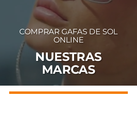
FOTOCR
CA
COMPRAR GAFAS DE SOL
MI 
ONLINE
CON
NUESTRAS
MARCAS