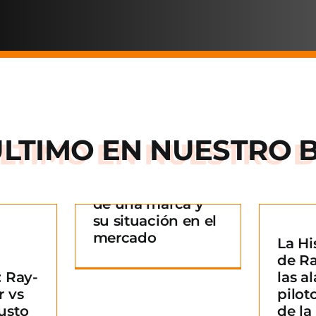
ÚLTIMO EN
NUESTRO 
Arnette: la historia
de una marca y
 historia
su situación en el
rca y su
mercado
La Hi
La Historia detrás
n en el
¿
de R
de Ray-Ban: De las
ado
B
 Ray-
las al
alas de los pilotos
g
m
r vs
pilot
a un icono de la
usto
de l
moda