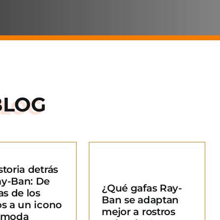
BLOG
storia detrás
Qué gafas Ray-
ay-Ban: De
¿Qué gafas Ray-
an se adaptan
as de los
Ban se adaptan
ejor a rostros
os a un icono
mejor a rostros
redondos?
a moda