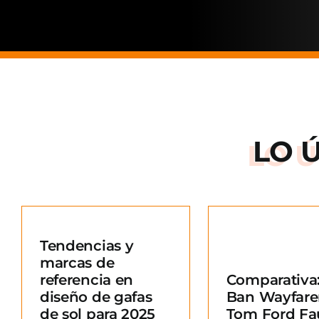
LO 
Arnette: la
de una ma
Tendencias y
situació
marcas de
Comparativa: Ray-
merc
referencia en
Comparativa:
Ban Wayfarer vs
Blo
diseño de gafas
Ban Wayfare
Tom Ford Fausto
e
de sol para 2025
Tom Ford Fa
Blog