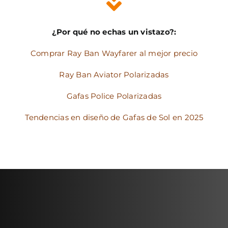
¿Por qué no echas un vistazo?:
Comprar Ray Ban Wayfarer al mejor precio
Ray Ban Aviator Polarizadas
Gafas Police Polarizadas
Tendencias en diseño de Gafas de Sol en 2025