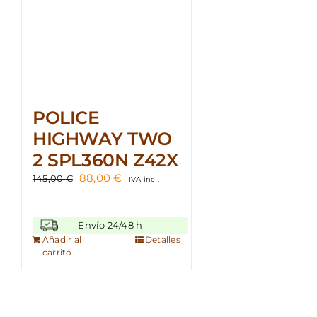
POLICE
HIGHWAY TWO
2 SPL360N Z42X
El
El
88,00
€
145,00
€
IVA incl.
precio
precio
original
actual
era:
es:
Envío 24/48 h
145,00 €.
88,00 €.
Añadir al
Detalles
carrito