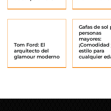
Gafas de sol 
personas
Gafas de sol para
mayores:
personas mayores:
Tom Ford: El
¡Comodidad 
¡Comodidad y
arquitecto del
estilo para
o
estilo para
glamour moderno
cualquier ed
cualquier edad!
Blog