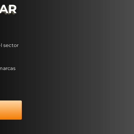
RAR
l sector
 marcas