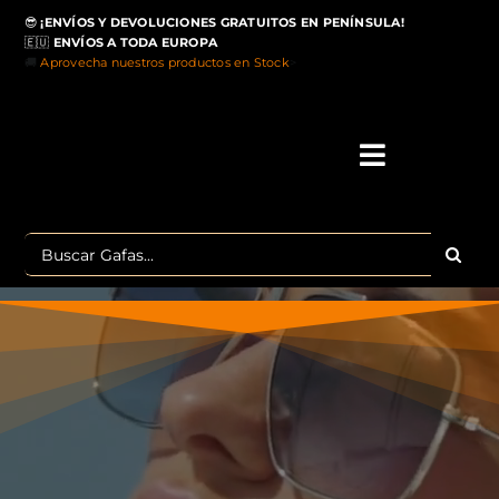
Saltar
😎
¡ENVÍOS Y DEVOLUCIONES GRATUITOS EN PENÍNSULA!
al
🇪🇺
ENVÍOS A TODA EUROPA
contenido
🚚
Aprovecha nuestros productos en Stock
>
Toggle
Navigati
IN
Buscar:
MA
TOP 
OU
POLA