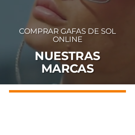
FOTOCR
CA
COMPRAR GAFAS DE SOL
MI 
ONLINE
CON
NUESTRAS
MARCAS