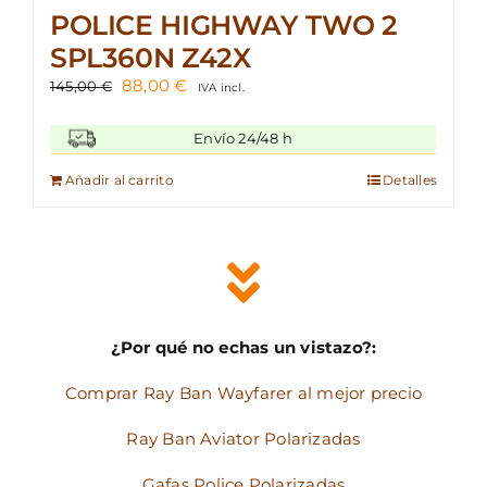
POLICE HIGHWAY TWO 2
SPL360N Z42X
El
El
88,00
€
145,00
€
IVA incl.
precio
precio
original
actual
Envío 24/48 h
era:
es:
145,00 €.
88,00 €.
Añadir al carrito
Detalles
¿Por qué no echas un vistazo?:
Comprar Ray Ban Wayfarer al mejor precio
Ray Ban Aviator Polarizadas
Gafas Police Polarizadas