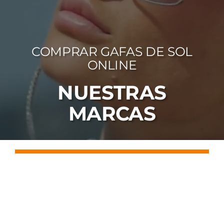
FOTOCR
CA
COMPRAR GAFAS DE SOL
MI 
ONLINE
CON
NUESTRAS
MARCAS