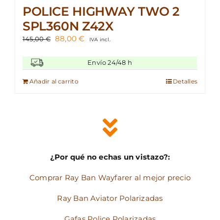
POLICE HIGHWAY TWO 2
SPL360N Z42X
El
El
88,00
€
145,00
€
IVA incl.
precio
precio
original
actual
Envío 24/48 h
era:
es:
145,00 €.
88,00 €.
Añadir al carrito
Detalles
¿Por qué no echas un vistazo?:
Comprar Ray Ban Wayfarer al mejor precio
Ray Ban Aviator Polarizadas
Gafas Police Polarizadas