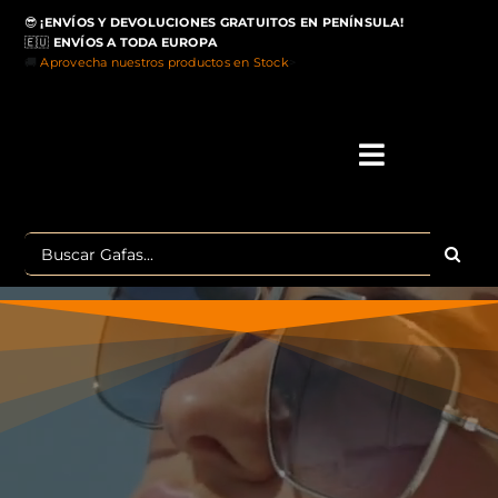
Saltar
😎
¡ENVÍOS Y DEVOLUCIONES GRATUITOS EN PENÍNSULA!
al
🇪🇺
ENVÍOS A TODA EUROPA
contenido
🚚
Aprovecha nuestros productos en Stock
>
Toggle
Navigati
IN
Buscar:
MA
TOP 
OU
POLA