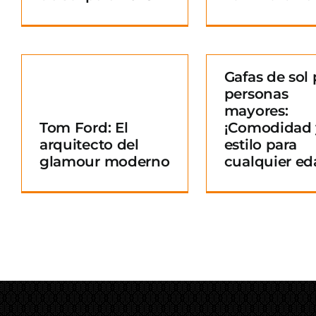
Gafas de sol 
personas
Gafas de sol para
mayores:
personas mayores:
Tom Ford: El
¡Comodidad 
¡Comodidad y
arquitecto del
estilo para
o
estilo para
glamour moderno
cualquier ed
cualquier edad!
Blog