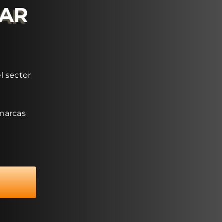
RAR
l sector
 marcas