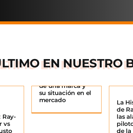
ÚLTIMO EN
NUESTRO 
Arnette: la historia
de una marca y
 historia
su situación en el
rca y su
mercado
La Hi
La Historia detrás
n en el
¿
de R
de Ray-Ban: De las
ado
B
 Ray-
las al
alas de los pilotos
g
m
r vs
pilot
a un icono de la
usto
de l
moda