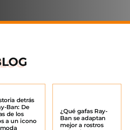
BLOG
storia detrás
Qué gafas Ray-
ay-Ban: De
¿Qué gafas Ray-
an se adaptan
as de los
Ban se adaptan
ejor a rostros
os a un icono
mejor a rostros
redondos?
a moda