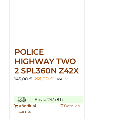
POLICE
HIGHWAY TWO
2 SPL360N Z42X
El
El
88,00
€
145,00
€
IVA incl.
precio
precio
original
actual
era:
es:
Envío 24/48 h
145,00 €.
88,00 €.
Añadir al
Detalles
carrito