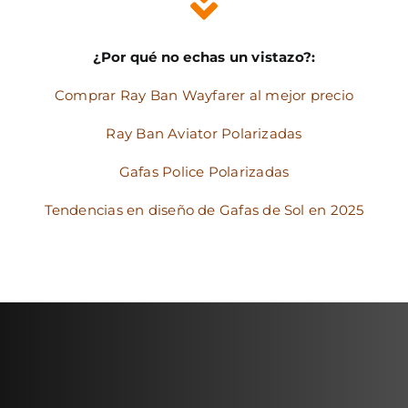
¿Por qué no echas un vistazo?:
Comprar Ray Ban Wayfarer al mejor precio
Ray Ban Aviator Polarizadas
Gafas Police Polarizadas
Tendencias en diseño de Gafas de Sol en 2025