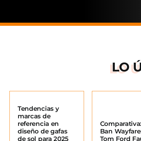
LO 
Arnette: la
de una ma
Tendencias y
situació
marcas de
Comparativa: Ray-
merc
referencia en
Comparativa:
Ban Wayfarer vs
Blo
diseño de gafas
Ban Wayfare
Tom Ford Fausto
e
de sol para 2025
Tom Ford Fa
Blog