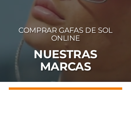
FOTOCR
CA
COMPRAR GAFAS DE SOL
MI 
ONLINE
CON
NUESTRAS
MARCAS