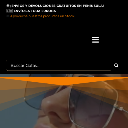
Saltar
😎
¡ENVÍOS Y DEVOLUCIONES GRATUITOS EN PENÍNSULA!
al
🇪🇺
ENVÍOS A TODA EUROPA
contenido
🚚
Aprovecha nuestros productos en Stock
>
Toggle
Navigati
IN
Buscar:
MA
TOP 
OU
POLA