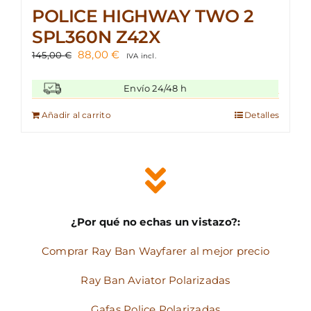
POLICE HIGHWAY TWO 2
SPL360N Z42X
El
El
88,00
€
145,00
€
IVA incl.
precio
precio
original
actual
Envío 24/48 h
era:
es:
145,00 €.
88,00 €.
Añadir al carrito
Detalles
¿Por qué no echas un vistazo?:
Comprar Ray Ban Wayfarer al mejor precio
Ray Ban Aviator Polarizadas
Gafas Police Polarizadas