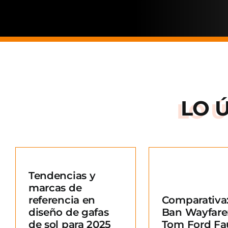
LO 
Arnette: la
de una ma
Tendencias y
situació
marcas de
Comparativa: Ray-
merc
referencia en
Comparativa:
Ban Wayfarer vs
Blo
diseño de gafas
Ban Wayfare
Tom Ford Fausto
e
de sol para 2025
Tom Ford Fa
Blog