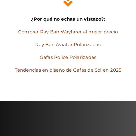
¿Por qué no echas un vistazo?:
Comprar Ray Ban Wayfarer al mejor precio
Ray Ban Aviator Polarizadas
Gafas Police Polarizadas
Tendencias en diseño de Gafas de Sol en 2025