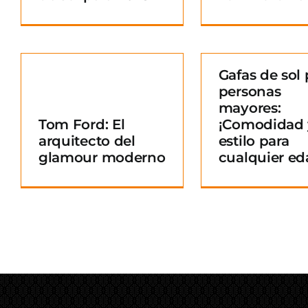
Gafas de sol 
personas
Gafas de sol para
mayores:
personas mayores:
Tom Ford: El
¡Comodidad 
¡Comodidad y
arquitecto del
estilo para
o
estilo para
glamour moderno
cualquier ed
cualquier edad!
Blog