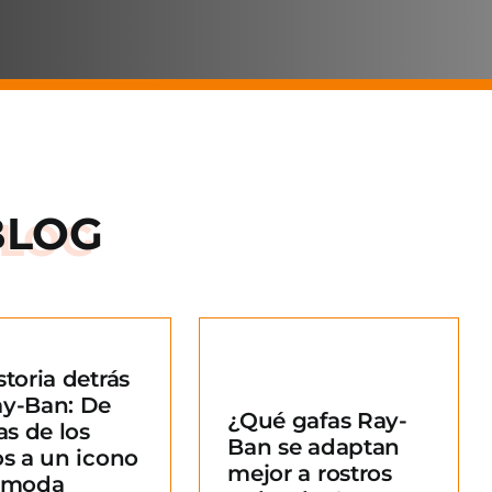
BLOG
storia detrás
Qué gafas Ray-
ay-Ban: De
¿Qué gafas Ray-
an se adaptan
as de los
Ban se adaptan
ejor a rostros
os a un icono
mejor a rostros
redondos?
a moda