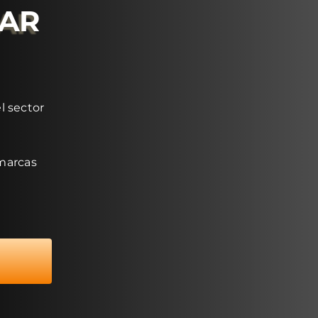
RAR
l sector
 marcas