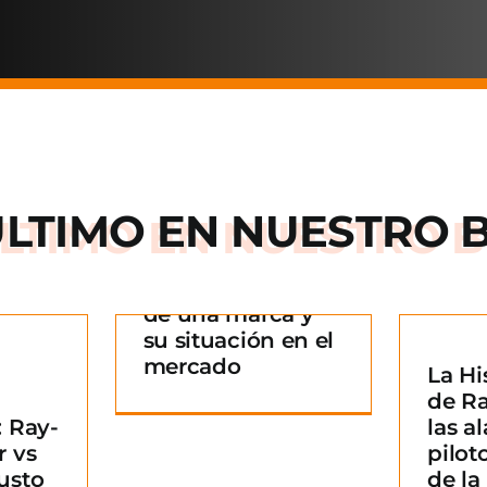
ÚLTIMO EN
NUESTRO 
Arnette: la historia
de una marca y
 historia
su situación en el
rca y su
mercado
La Hi
La Historia detrás
n en el
¿
de R
de Ray-Ban: De las
ado
B
 Ray-
las al
alas de los pilotos
g
m
r vs
pilot
a un icono de la
usto
de l
moda