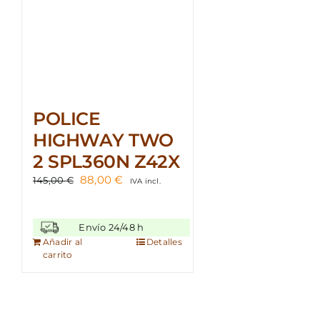
POLICE
HIGHWAY TWO
2 SPL360N Z42X
El
El
88,00
€
145,00
€
IVA incl.
precio
precio
original
actual
era:
es:
Envío 24/48 h
145,00 €.
88,00 €.
Añadir al
Detalles
carrito