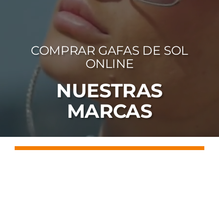
FOTOCR
CA
COMPRAR GAFAS DE SOL
MI 
ONLINE
CON
NUESTRAS
MARCAS