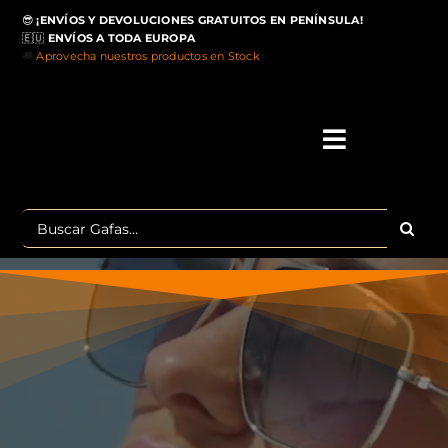
Saltar
😎
¡ENVÍOS Y DEVOLUCIONES GRATUITOS EN PENÍNSULA!
al
🇪🇺
ENVÍOS A TODA EUROPA
contenido
🚚
Aprovecha nuestros productos en Stock
>
Toggle
Navigati
IN
Buscar:
MA
TOP 
OU
POLA