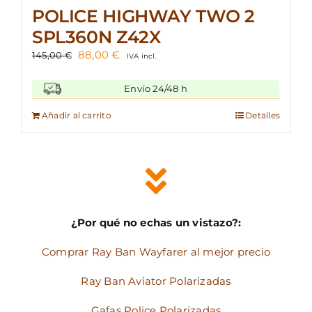
POLICE HIGHWAY TWO 2
SPL360N Z42X
El
El
88,00
€
145,00
€
IVA incl.
precio
precio
original
actual
Envío 24/48 h
era:
es:
145,00 €.
88,00 €.
Añadir al carrito
Detalles
¿Por qué no echas un vistazo?:
Comprar Ray Ban Wayfarer al mejor precio
Ray Ban Aviator Polarizadas
Gafas Police Polarizadas