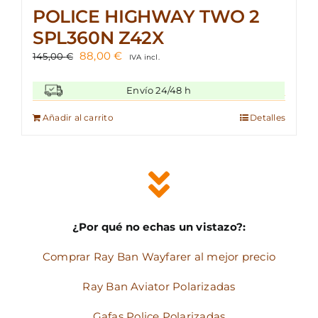
POLICE HIGHWAY TWO 2
SPL360N Z42X
El
El
88,00
€
145,00
€
IVA incl.
precio
precio
original
actual
Envío 24/48 h
era:
es:
145,00 €.
88,00 €.
Añadir al carrito
Detalles
¿Por qué no echas un vistazo?:
Comprar Ray Ban Wayfarer al mejor precio
Ray Ban Aviator Polarizadas
Gafas Police Polarizadas