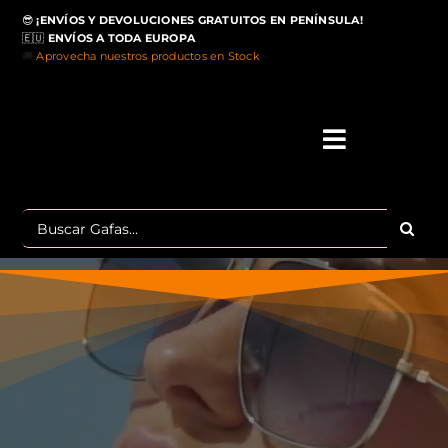
Saltar
😎
¡ENVÍOS Y DEVOLUCIONES GRATUITOS EN PENÍNSULA!
al
🇪🇺
ENVÍOS A TODA EUROPA
contenido
🚚
Aprovecha nuestros productos en Stock
>
Toggle
Navigati
IN
Buscar:
MA
TOP 
OU
POLA