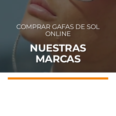
FOTOCR
CA
COMPRAR GAFAS DE SOL
MI 
ONLINE
CON
NUESTRAS
MARCAS