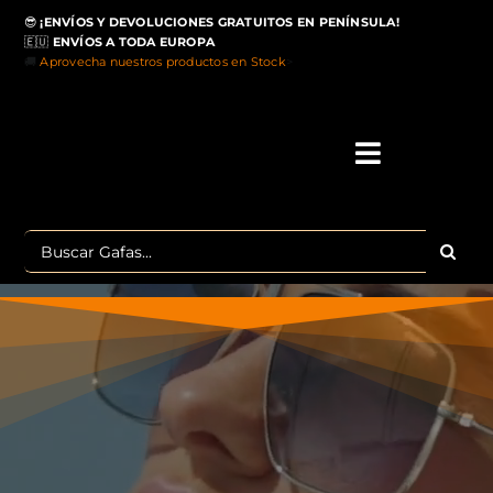
Saltar
😎
¡ENVÍOS Y DEVOLUCIONES GRATUITOS EN PENÍNSULA!
al
🇪🇺
ENVÍOS A TODA EUROPA
contenido
🚚
Aprovecha nuestros productos en Stock
>
Toggle
Navigati
IN
Buscar:
MA
TOP 
OU
POLA