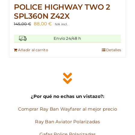
POLICE HIGHWAY TWO 2
SPL360N Z42X
El
El
88,00
€
145,00
€
IVA incl.
precio
precio
original
actual
Envío 24/48 h
era:
es:
145,00 €.
88,00 €.
Añadir al carrito
Detalles
¿Por qué no echas un vistazo?:
Comprar Ray Ban Wayfarer al mejor precio
Ray Ban Aviator Polarizadas
Gafas Police Polarizadas