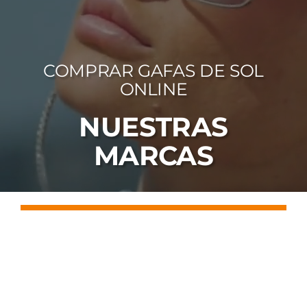
FOTOCR
CA
COMPRAR GAFAS DE SOL
MI 
ONLINE
CON
NUESTRAS
MARCAS