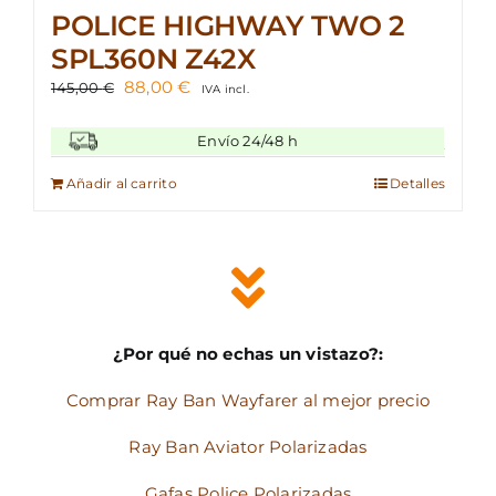
POLICE HIGHWAY TWO 2
SPL360N Z42X
El
El
88,00
€
145,00
€
IVA incl.
precio
precio
original
actual
Envío 24/48 h
era:
es:
145,00 €.
88,00 €.
Añadir al carrito
Detalles
¿Por qué no echas un vistazo?:
Comprar Ray Ban Wayfarer al mejor precio
Ray Ban Aviator Polarizadas
Gafas Police Polarizadas