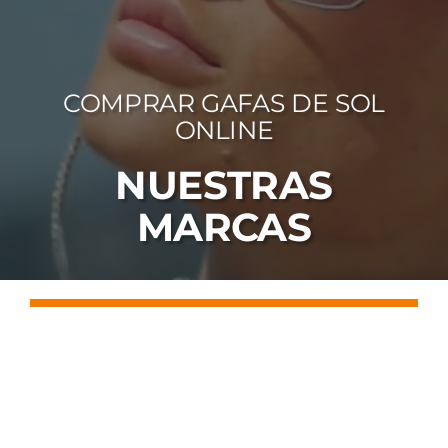
FOTOCR
CA
COMPRAR GAFAS DE SOL
MI 
ONLINE
CON
NUESTRAS
MARCAS