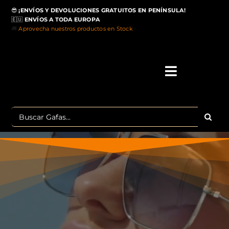
Saltar
😎
¡ENVÍOS Y DEVOLUCIONES GRATUITOS EN PENÍNSULA!
al
🇪🇺
ENVÍOS A TODA EUROPA
contenido
🚚
Aprovecha nuestros productos en Stock
>
Toggle
Navigati
IN
Buscar:
MA
TOP 
OU
POLA