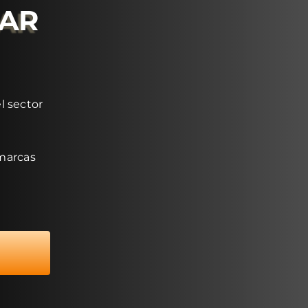
RAR
l sector
 marcas