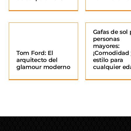
Gafas de sol 
personas
Gafas de sol para
mayores:
personas mayores:
Tom Ford: El
¡Comodidad 
¡Comodidad y
arquitecto del
estilo para
o
estilo para
glamour moderno
cualquier ed
cualquier edad!
Blog