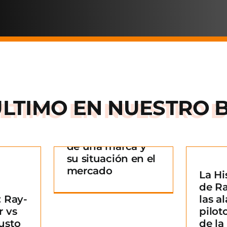
ÚLTIMO EN
NUESTRO 
Arnette: la historia
de una marca y
 historia
su situación en el
rca y su
mercado
La Hi
La Historia detrás
n en el
¿
de R
de Ray-Ban: De las
ado
B
 Ray-
las al
alas de los pilotos
g
m
r vs
pilot
a un icono de la
usto
de l
moda