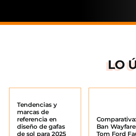
LO 
Arnette: la
de una ma
Tendencias y
situació
marcas de
Comparativa: Ray-
merc
referencia en
Comparativa:
Ban Wayfarer vs
Blo
diseño de gafas
Ban Wayfare
Tom Ford Fausto
e
de sol para 2025
Tom Ford Fa
Blog