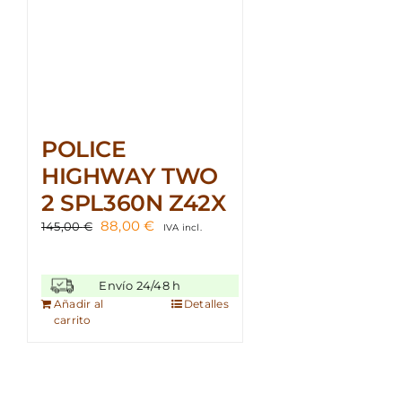
POLICE
HIGHWAY TWO
2 SPL360N Z42X
El
El
88,00
€
145,00
€
IVA incl.
precio
precio
original
actual
era:
es:
Envío 24/48 h
145,00 €.
88,00 €.
Añadir al
Detalles
carrito