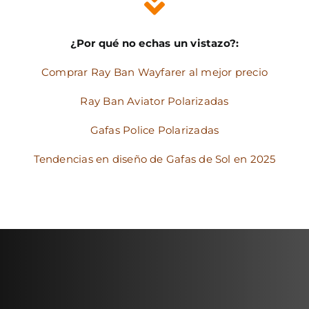
¿Por qué no echas un vistazo?:
Comprar Ray Ban Wayfarer al mejor precio
Ray Ban Aviator Polarizadas
Gafas Police Polarizadas
Tendencias en diseño de Gafas de Sol en 2025