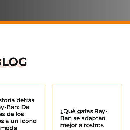
BLOG
storia detrás
Qué gafas Ray-
ay-Ban: De
¿Qué gafas Ray-
an se adaptan
as de los
Ban se adaptan
ejor a rostros
os a un icono
mejor a rostros
redondos?
a moda