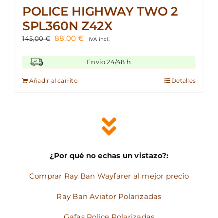
POLICE HIGHWAY TWO 2
SPL360N Z42X
El
El
88,00
€
145,00
€
IVA incl.
precio
precio
original
actual
Envío 24/48 h
era:
es:
145,00 €.
88,00 €.
Añadir al carrito
Detalles
¿Por qué no echas un vistazo?:
Comprar Ray Ban Wayfarer al mejor precio
Ray Ban Aviator Polarizadas
Gafas Police Polarizadas