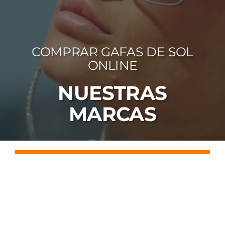
FOTOCR
CA
COMPRAR GAFAS DE SOL
MI 
ONLINE
CON
NUESTRAS
MARCAS