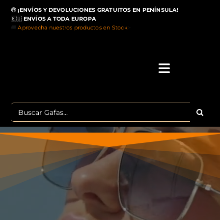
Saltar
😎
¡ENVÍOS Y DEVOLUCIONES GRATUITOS EN PENÍNSULA!
al
🇪🇺
ENVÍOS A TODA EUROPA
contenido
🚚
Aprovecha nuestros productos en Stock
>
Toggle
Navigati
IN
Buscar:
MA
TOP 
OU
POLA