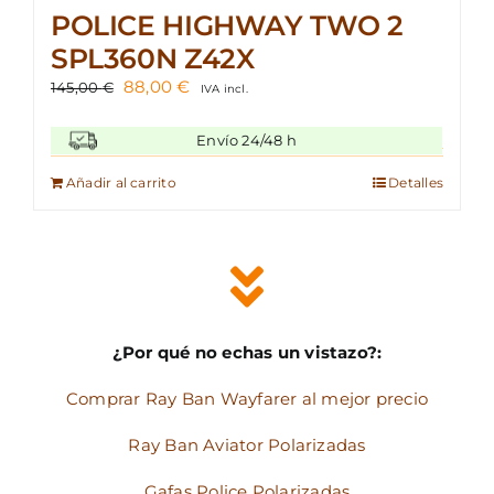
POLICE HIGHWAY TWO 2
SPL360N Z42X
El
El
88,00
€
145,00
€
IVA incl.
precio
precio
original
actual
Envío 24/48 h
era:
es:
145,00 €.
88,00 €.
Añadir al carrito
Detalles
¿Por qué no echas un vistazo?:
Comprar Ray Ban Wayfarer al mejor precio
Ray Ban Aviator Polarizadas
Gafas Police Polarizadas