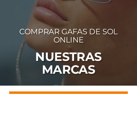
FOTOCR
CA
COMPRAR GAFAS DE SOL
MI 
ONLINE
CON
NUESTRAS
MARCAS