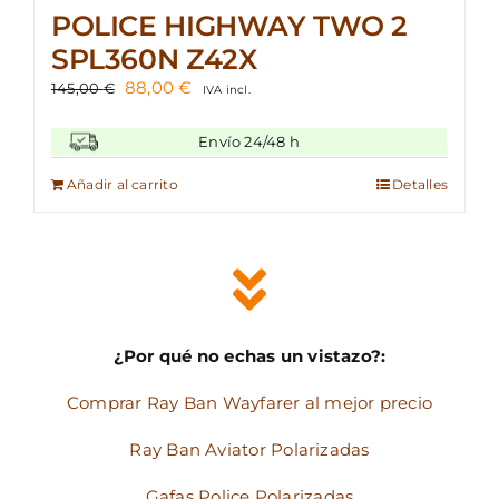
POLICE HIGHWAY TWO 2
SPL360N Z42X
El
El
88,00
€
145,00
€
IVA incl.
precio
precio
original
actual
Envío 24/48 h
era:
es:
145,00 €.
88,00 €.
Añadir al carrito
Detalles
¿Por qué no echas un vistazo?:
Comprar Ray Ban Wayfarer al mejor precio
Ray Ban Aviator Polarizadas
Gafas Police Polarizadas