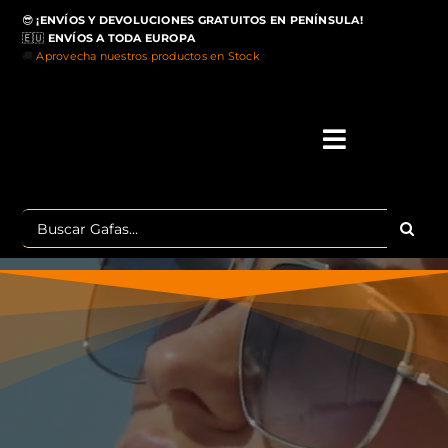
Saltar
😎
¡ENVÍOS Y DEVOLUCIONES GRATUITOS EN PENÍNSULA!
al
🇪🇺
ENVÍOS A TODA EUROPA
contenido
🚚
Aprovecha nuestros productos en Stock
>
Toggle
Navigati
IN
Buscar:
MA
TOP 
OU
POLA