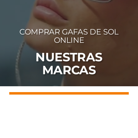
FOTOCR
CA
COMPRAR GAFAS DE SOL
MI 
ONLINE
CON
NUESTRAS
MARCAS