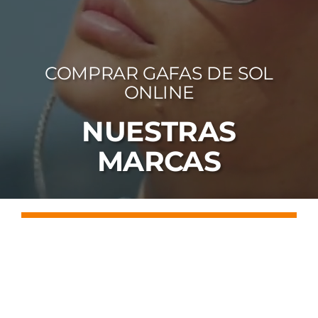
FOTOCR
CA
COMPRAR GAFAS DE SOL
MI 
ONLINE
CON
NUESTRAS
MARCAS