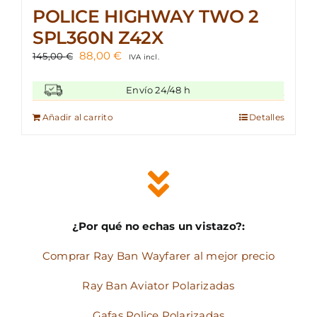
POLICE HIGHWAY TWO 2
SPL360N Z42X
El
El
88,00
€
145,00
€
IVA incl.
precio
precio
original
actual
Envío 24/48 h
era:
es:
145,00 €.
88,00 €.
Añadir al carrito
Detalles
¿Por qué no echas un vistazo?:
Comprar Ray Ban Wayfarer al mejor precio
Ray Ban Aviator Polarizadas
Gafas Police Polarizadas