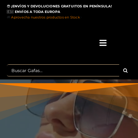
Saltar
😎
¡ENVÍOS Y DEVOLUCIONES GRATUITOS EN PENÍNSULA!
al
🇪🇺
ENVÍOS A TODA EUROPA
contenido
🚚
Aprovecha nuestros productos en Stock
>
Toggle
Navigati
IN
Buscar:
MA
TOP 
OU
POLA