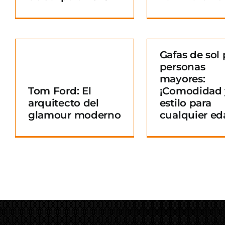
Gafas de sol 
personas
Gafas de sol para
mayores:
personas mayores:
Tom Ford: El
¡Comodidad 
¡Comodidad y
arquitecto del
estilo para
o
estilo para
glamour moderno
cualquier ed
cualquier edad!
Blog