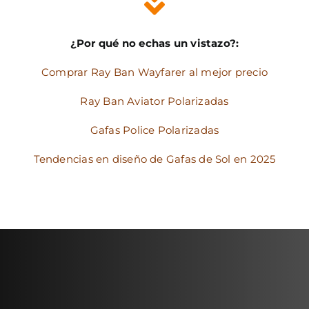
¿Por qué no echas un vistazo?:
Comprar Ray Ban Wayfarer al mejor precio
Ray Ban Aviator Polarizadas
Gafas Police Polarizadas
Tendencias en diseño de Gafas de Sol en 2025