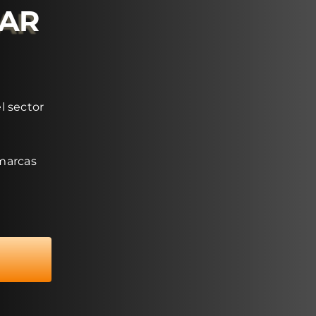
RAR
l sector
 marcas