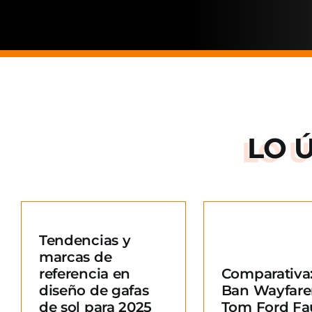
LO 
Arnette: la
de una ma
Tendencias y
situació
marcas de
Comparativa: Ray-
merc
referencia en
Comparativa:
Ban Wayfarer vs
Blo
diseño de gafas
Ban Wayfare
Tom Ford Fausto
e
de sol para 2025
Tom Ford Fa
Blog