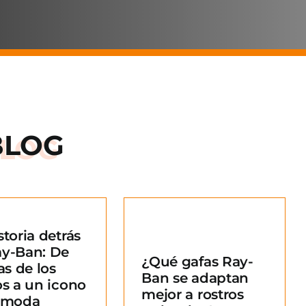
BLOG
storia detrás
Qué gafas Ray-
ay-Ban: De
¿Qué gafas Ray-
an se adaptan
as de los
Ban se adaptan
ejor a rostros
os a un icono
mejor a rostros
redondos?
a moda