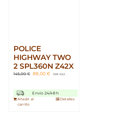
POLICE
HIGHWAY TWO
2 SPL360N Z42X
El
El
88,00
€
145,00
€
IVA incl.
precio
precio
original
actual
era:
es:
Envío 24/48 h
145,00 €.
88,00 €.
Añadir al
Detalles
carrito