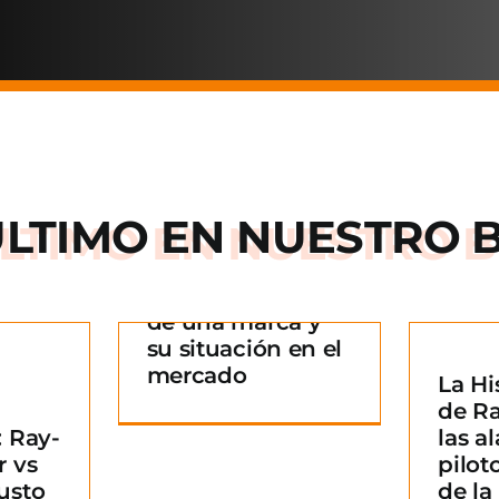
ÚLTIMO EN
NUESTRO 
Arnette: la historia
de una marca y
 historia
su situación en el
rca y su
mercado
La Hi
La Historia detrás
n en el
¿
de R
de Ray-Ban: De las
ado
B
 Ray-
las al
alas de los pilotos
g
m
r vs
pilot
a un icono de la
usto
de l
moda