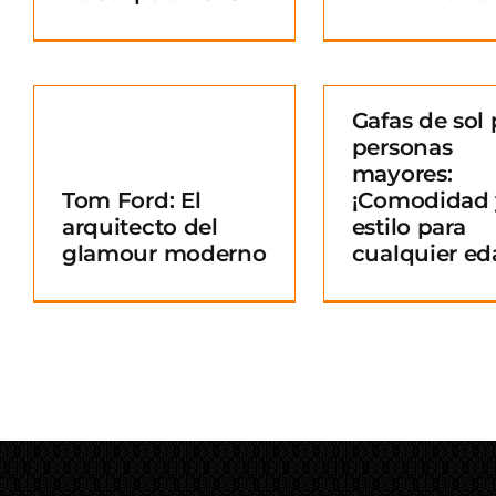
Gafas de sol 
personas
Gafas de sol para
mayores:
personas mayores:
Tom Ford: El
¡Comodidad 
¡Comodidad y
arquitecto del
estilo para
o
estilo para
glamour moderno
cualquier ed
cualquier edad!
Blog