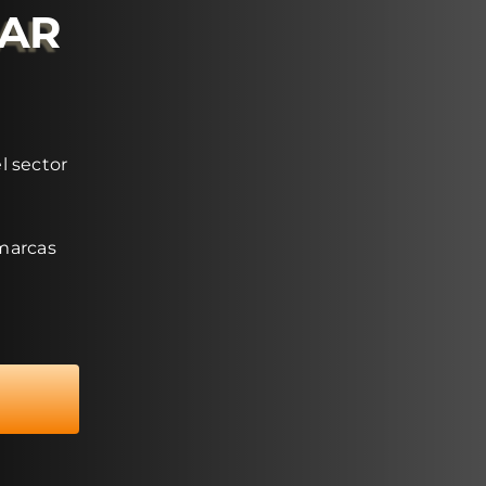
RAR
l sector
 marcas