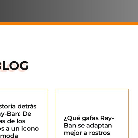
BLOG
storia detrás
Qué gafas Ray-
ay-Ban: De
¿Qué gafas Ray-
an se adaptan
as de los
Ban se adaptan
ejor a rostros
os a un icono
mejor a rostros
redondos?
a moda