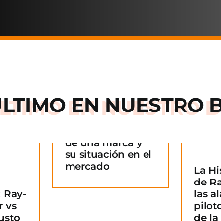
ÚLTIMO EN
NUESTRO 
Arnette: la historia
de una marca y
 historia
su situación en el
rca y su
mercado
La Hi
La Historia detrás
n en el
¿
de R
de Ray-Ban: De las
ado
B
 Ray-
las al
alas de los pilotos
g
m
r vs
pilot
a un icono de la
usto
de l
moda