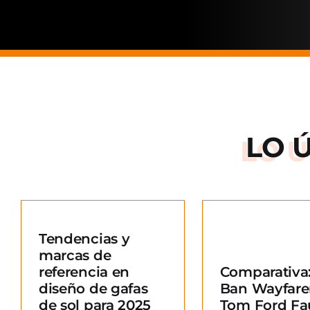
LO 
Arnette: la
de una ma
Tendencias y
situació
marcas de
Comparativa: Ray-
merc
referencia en
Comparativa:
Ban Wayfarer vs
Blo
diseño de gafas
Ban Wayfare
Tom Ford Fausto
e
de sol para 2025
Tom Ford Fa
Blog