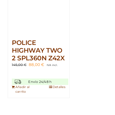
POLICE
HIGHWAY TWO
2 SPL360N Z42X
El
El
88,00
€
145,00
€
IVA incl.
precio
precio
original
actual
era:
es:
Envío 24/48 h
145,00 €.
88,00 €.
Añadir al
Detalles
carrito